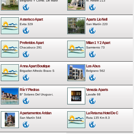
Belgrano Y Comb. De Malvi
M. Reibel 213
Asterisco Apart
Aparts Lio Nell
Evita 329
San Martín 220
Preferidos Apart
Milan 1 Y 2 Apart
Chacabuco 291
Sarmiento 73
Anna Apart Boutique
Los Abus
Brigadier Alfredo Bravo S
Belgrano 562
Río Y Piedras
Venezia Aparts
B° Solares Del Urugua-i,
Lavalle 68
Apartamentos Aridan
La Retama Hotel De C
San Martín 544
Ruta 135 Km 8.3