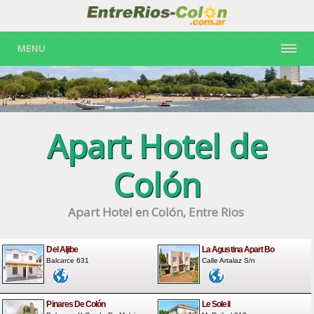
MENU
Apart Hotel de
Colón
Apart Hotel en Colón, Entre Rios
Del Aljibe
La Agustina Apart Bo
Balcarce 631
Calle Artalaz S/n
Pinares De Colón
Le Soleil