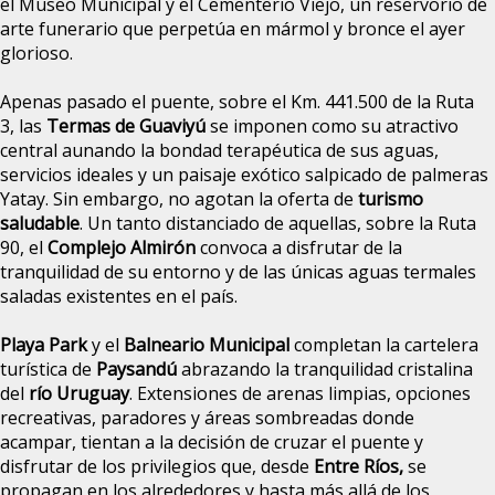
el Museo Municipal y el Cementerio Viejo, un reservorio de
arte funerario que perpetúa en mármol y bronce el ayer
glorioso.
Apenas pasado el puente, sobre el Km. 441.500 de la Ruta
3, las
Termas de Guaviyú
se imponen como su atractivo
central aunando la bondad terapéutica de sus aguas,
servicios ideales y un paisaje exótico salpicado de palmeras
Yatay. Sin embargo, no agotan la oferta de
turismo
saludable
. Un tanto distanciado de aquellas, sobre la Ruta
90, el
Complejo Almirón
convoca a disfrutar de la
tranquilidad de su entorno y de las únicas aguas termales
saladas existentes en el país.
Playa Park
y el
Balneario Municipal
completan la cartelera
turística de
Paysandú
abrazando la tranquilidad cristalina
del
río Uruguay
. Extensiones de arenas limpias, opciones
recreativas, paradores y áreas sombreadas donde
acampar, tientan a la decisión de cruzar el puente y
disfrutar de los privilegios que, desde
Entre Ríos,
se
propagan en los alrededores y hasta más allá de los