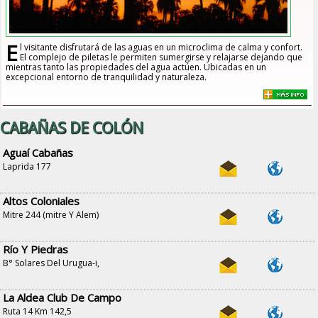
E
l visitante disfrutará de las aguas en un microclima de calma y confort.
El complejo de piletas le permiten sumergirse y relajarse dejando que
mientras tanto las propiedades del agua actúen. Ubicadas en un
excepcional entorno de tranquilidad y naturaleza.
CABAÑAS DE COLÓN
Aguaí Cabañas
Laprida 177
Altos Coloniales
Mitre 244 (mitre Y Alem)
Río Y Piedras
B° Solares Del Urugua-i,
La Aldea Club De Campo
Ruta 14 Km 142,5